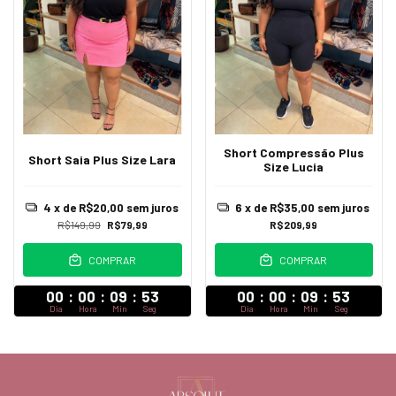
Short Compressão Plus
Short Saia Plus Size Lara
Size Lucia
4
x de
R$20,00
sem juros
6
x de
R$35,00
sem juros
R$149,99
R$79,99
R$209,99
COMPRAR
COMPRAR
00
:
00
:
09
:
52
00
:
00
:
09
:
52
Dia
Hora
Min
Seg
Dia
Hora
Min
Seg