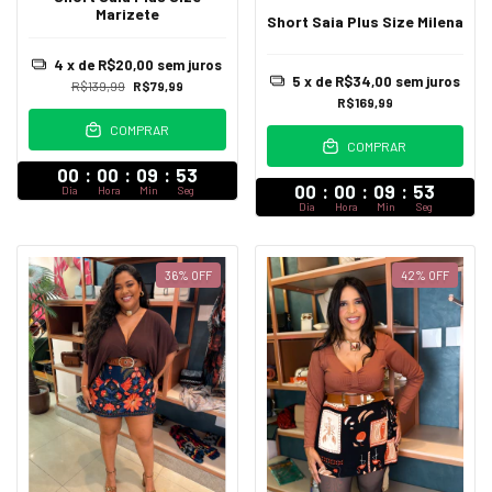
Marizete
Short Saia Plus Size Milena
4
x de
R$20,00
sem juros
5
x de
R$34,00
sem juros
R$139,99
R$79,99
R$169,99
COMPRAR
COMPRAR
00
:
00
:
09
:
52
00
:
00
:
09
:
52
Dia
Hora
Min
Seg
Dia
Hora
Min
Seg
36
%
OFF
42
%
OFF