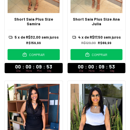
Short Saia Plus Size
Short Saia Plus Size Ana
Samira
Julia
5
x de
R$32,00
sem juros
4
x de
R$17,50
sem juros
R$159,99
R$129,99
R$69,99
COMPRAR
COMPRAR
00
:
00
:
09
:
52
00
:
00
:
09
:
52
Dia
Hora
Min
Seg
Dia
Hora
Min
Seg