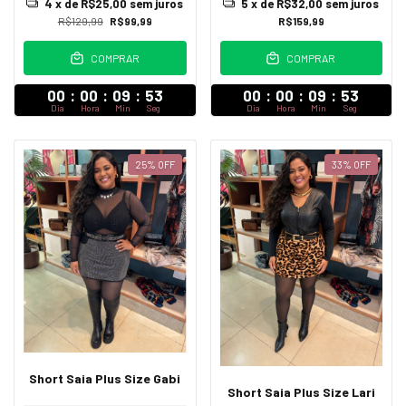
4
x de
R$25,00
sem juros
5
x de
R$32,00
sem juros
R$129,99
R$99,99
R$159,99
COMPRAR
COMPRAR
00
:
00
:
09
:
52
00
:
00
:
09
:
52
Dia
Hora
Min
Seg
Dia
Hora
Min
Seg
25
%
OFF
33
%
OFF
Short Saia Plus Size Gabi
Short Saia Plus Size Lari