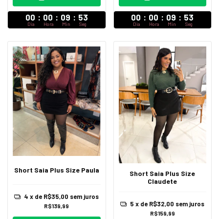
00
:
00
:
09
:
52
00
:
00
:
09
:
52
Dia
Hora
Min
Seg
Dia
Hora
Min
Seg
Short Saia Plus Size Paula
Short Saia Plus Size
Claudete
4
x de
R$35,00
sem juros
5
x de
R$32,00
sem juros
R$139,99
R$159,99