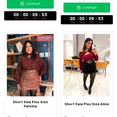
COMPRAR
COMPRAR
00
:
00
:
09
:
52
00
:
00
:
09
:
52
Dia
Hora
Min
Seg
Dia
Hora
Min
Seg
23
%
OFF
Short Saia Plus Size
Short Saia Plus Size Aline
Paloma