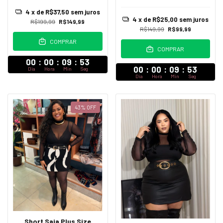
4
x de
R$37,50
sem juros
4
x de
R$25,00
sem juros
R$199,99
R$149,99
R$149,99
R$99,99
COMPRAR
COMPRAR
00
:
00
:
09
:
52
00
:
00
:
09
:
52
Dia
Hora
Min
Seg
Dia
Hora
Min
Seg
43
%
OFF
Short Saia Plus Size