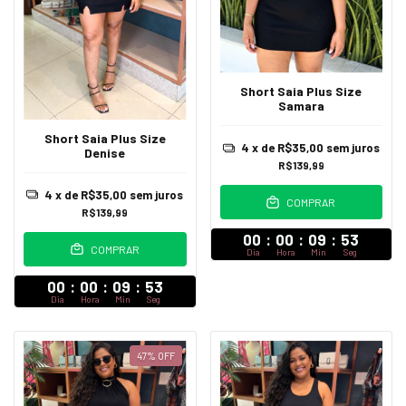
Short Saia Plus Size
Samara
Short Saia Plus Size
4
x de
R$35,00
sem juros
Denise
R$139,99
4
x de
R$35,00
sem juros
COMPRAR
R$139,99
00
:
00
:
09
:
52
COMPRAR
Dia
Hora
Min
Seg
00
:
00
:
09
:
52
Dia
Hora
Min
Seg
47
%
OFF