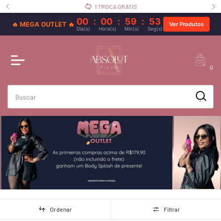
1 TROCA GRÁTIS
00
:
00
:
59
:
52
🔥 MEGA OUTLET 🔥
Ver Produtos
Dia(s)
Hora(s)
Min(s)
Seg(s)
0
Ordenar
Filtrar