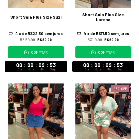
Short Saia Plus Size
Short Saia Plus Size Suzi
Lorena
4
x de
R$22,50
sem juros
4
x de
R$17,50
sem juros
R$139,99
R$89,99
R$119,99
R$69,99
COMPRAR
COMPRAR
00
:
00
:
09
:
52
00
:
00
:
09
:
52
Dia
Hora
Min
Seg
Dia
Hora
Min
Seg
46
%
OFF