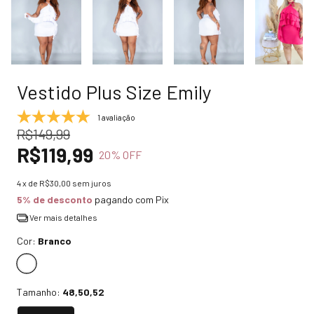
Vestido Plus Size Emily
1 avaliação
R$149,99
R$119,99
20
% OFF
4
x de
R$30,00
sem juros
5% de desconto
pagando com Pix
Ver mais detalhes
Cor:
Branco
Tamanho:
48,50,52