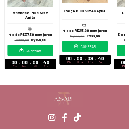
Calça Plus Size Keylla
Macacão Plus Size
Con
Anita
4
x de
R$25,00
sem juros
4
x de
R$37,50
sem juros
5
x d
R$169,99
R$99,99
R$189,99
R$149,99
R$
COMPRAR
COMPRAR
00
:
00
:
09
:
39
00
:
00
:
09
:
39
00
Dia
Hora
Min
Seg
Dia
Hora
Min
Seg
Dia