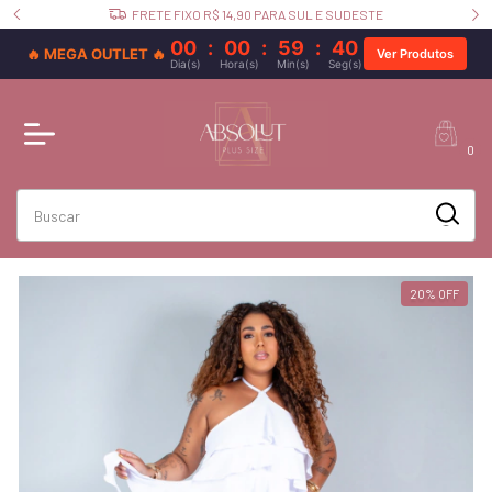
FRETE FIXO R$ 14,90 PARA SUL E SUDESTE
00
:
00
:
59
:
39
🔥 MEGA OUTLET 🔥
Ver Produtos
Dia(s)
Hora(s)
Min(s)
Seg(s)
0
20
%
OFF